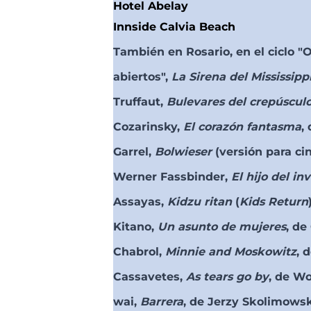
Hotel Abelay
Innside Calvia Beach
También en Rosario, en el ciclo "
abiertos",
La Sirena del Mississipp
Truffaut,
Bulevares del crepúscul
Cozarinsky,
El corazón fantasma
,
Garrel,
Bolwieser
(versión para ci
Werner Fassbinder,
El hijo del in
Assayas,
Kidzu ritan
(
Kids Return
Kitano,
Un asunto de mujeres
, de
Chabrol,
Minnie and Moskowitz
, 
Cassavetes,
As tears go by
, de W
wai,
Barrera
, de Jerzy Skolimows