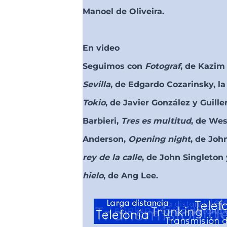
Manoel de Oliveira.
En video
Seguimos con
Fotograf
, de Kazim
Sevilla
, de Edgardo Cozarinsky, la
Tokio
, de Javier González y Guill
Barbieri,
Tres es multitud
, de We
Anderson,
Opening night
, de Joh
rey de la calle
, de John Singleton
hielo
, de Ang Lee.