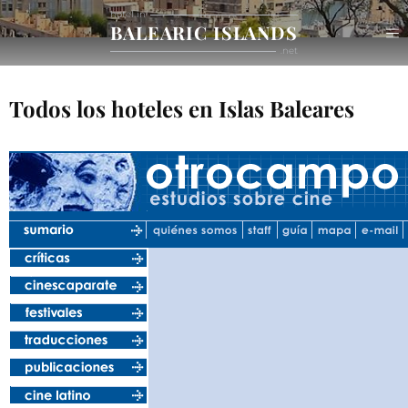
hotel in
BALEARIC ISLANDS
.net
Todos los hoteles en Islas Baleares