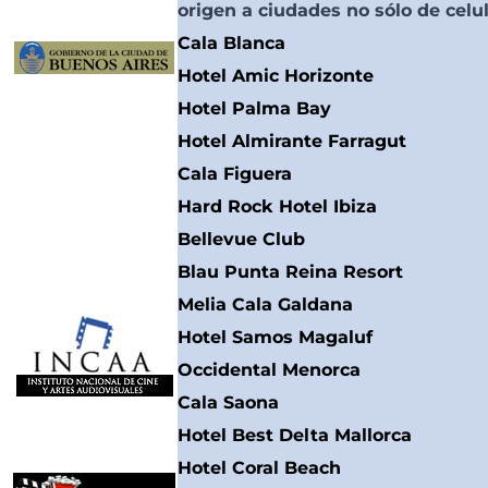
origen a ciudades no sólo de celul
Cala Blanca
Hotel Amic Horizonte
Auspiciado por la
Hotel Palma Bay
Hotel Almirante Farragut
Secretaría de
Cala Figuera
Cultura de la
Hard Rock Hotel Ibiza
Ciudad de Buenos
Bellevue Club
Aires.
Blau Punta Reina Resort
Melia Cala Galdana
Hotel Samos Magaluf
Occidental Menorca
Cala Saona
Hotel Best Delta Mallorca
Hotel Coral Beach